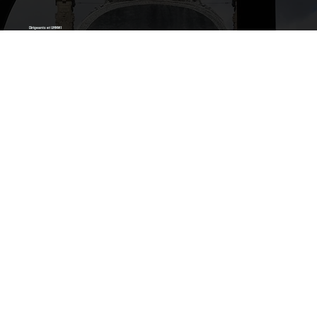
Dirigeants et UHNWI
Visionnaire
Entrepreneurs
Expert & Consultant
Avocats et Family Offices