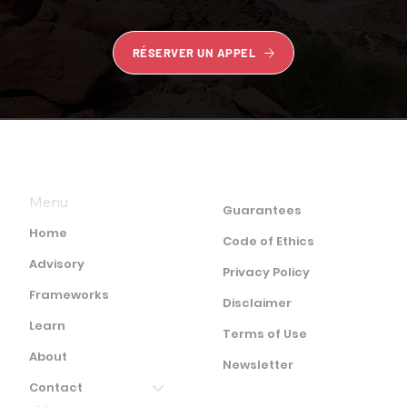
RÉSERVER UN APPEL
Menu
Guarantees
Home
Code of Ethics
Advisory
Privacy Policy
Frameworks
Disclaimer
Learn
Terms of Use
About
Newsletter
Contact