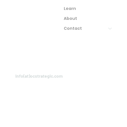
Learn
About
Contact
info(at)ocstrategic.com