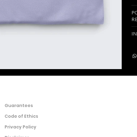
P
R
I
Guarantees
Code of Ethics
Privacy Policy