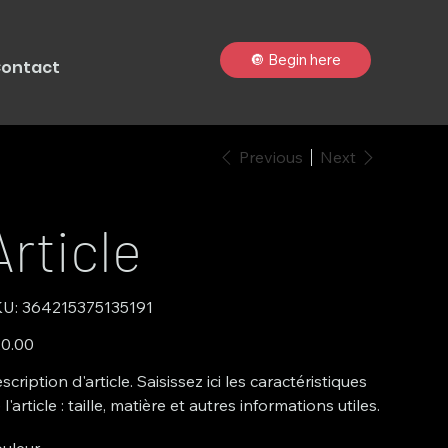
🔘 Begin here
ontact
Previous
Next
Article
SKU
U:
364215375135191
364215375135191
e
0.00
scription d'article. Saisissez ici les caractéristiques
 l'article : taille, matière et autres informations utiles.
uleur