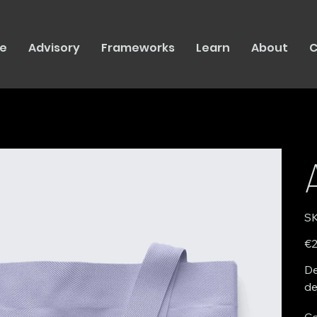
e
Advisory
Frameworks
Learn
About
C
SK
Pric
€2
De
de
Co