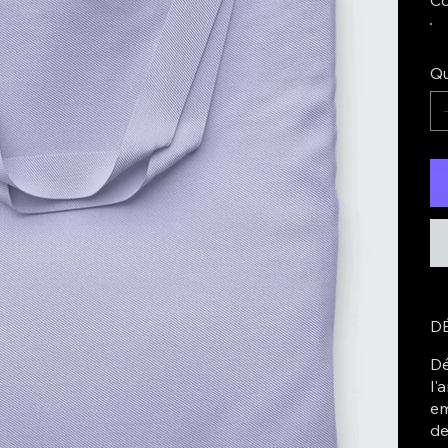
Qu
DÉ
Dé
l'
em
de