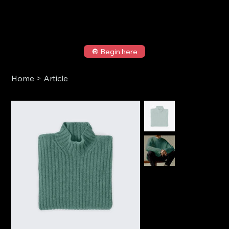
🔘 Begin here
Home
>
Article