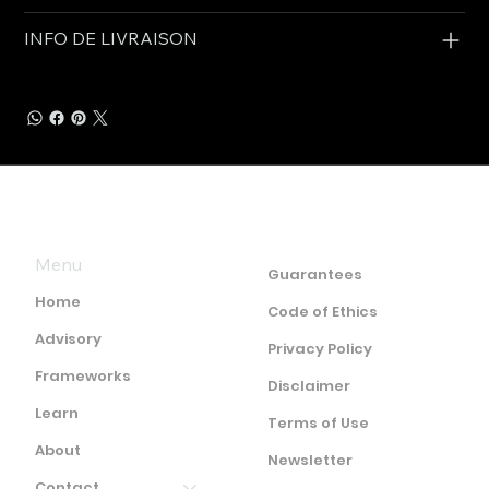
INFO DE LIVRAISON
Menu
Guarantees
Home
Code of Ethics
Advisory
Privacy Policy
Frameworks
Disclaimer
Learn
Terms of Use
About
Newsletter
Contact