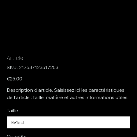
Article
SKU
SKU:
217537123517253
217537123517253
Price
€25.00
Description d'article. Saisissez ici les caractéristiques
de l'article : taille, matière et autres informations utiles.
Taille
Quantity